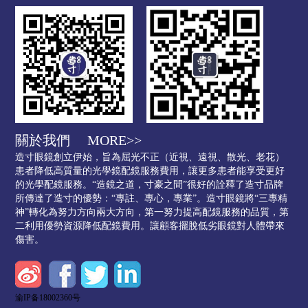
關於我們
MORE>>
造寸眼鏡創立伊始，旨為屈光不正（近視、遠視、散光、老花）
患者降低高質量的光學鏡配鏡服務費用，讓更多患者能享受更好
的光學配鏡服務。“造鏡之道，寸豪之間”很好的詮釋了造寸品牌
所傳達了造寸的優勢：“專註、專心，專業”。造寸眼鏡將“三專精
神”轉化為努力方向兩大方向，第一努力提高配鏡服務的品質，第
二利用優勢資源降低配鏡費用。讓顧客擺脫低劣眼鏡對人體帶來
傷害。
渝IP备18002360号