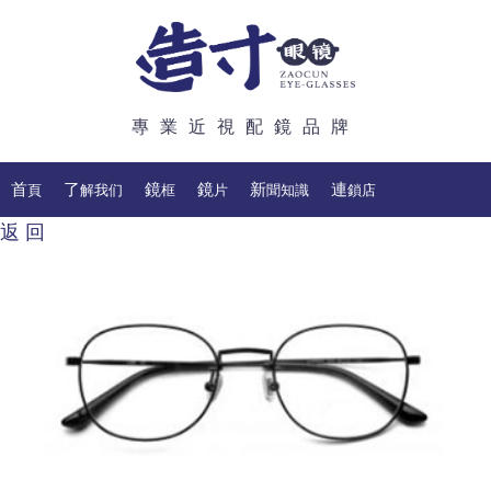
專業近視配鏡品牌
首頁
了解我们
鏡框
鏡片
新聞知識
連鎖店
返 回