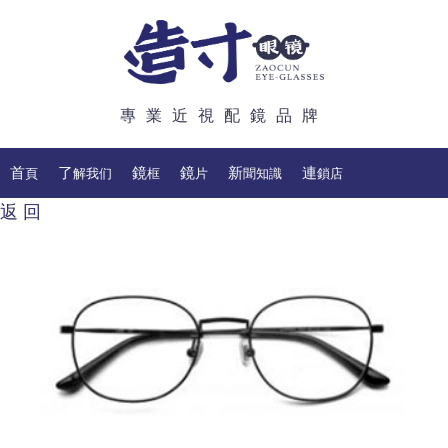
專業近視配鏡品牌
首頁
了解我们
鏡框
鏡片
新聞知識
連鎖店
返 回