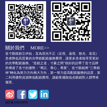
關於我們
MORE>>
造寸眼鏡創立伊始，旨為屈光不正（近視、遠視、散光、老花）
患者降低高質量的光學鏡配鏡服務費用，讓更多患者能享受更好
的光學配鏡服務。“造鏡之道，寸豪之間”很好的詮釋了造寸品牌
所傳達了造寸的優勢：“專註、專心，專業”。造寸眼鏡將“三專精
神”轉化為努力方向兩大方向，第一努力提高配鏡服務的品質，第
二利用優勢資源降低配鏡費用。讓顧客擺脫低劣眼鏡對人體帶來
傷害。
渝IP备18002360号