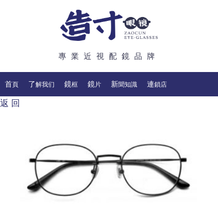
專業近視配鏡品牌
首頁
了解我们
鏡框
鏡片
新聞知識
連鎖店
返 回