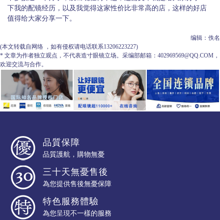
下我的配镜经历，以及我觉得这家性价比非常高的店，这样的好店
值得给大家分享一下。
编辑：佚名
(本文转载自网络 ，如有侵权请电话联系13206223227)
*
文章为作者独立观点，不代表造寸眼镜立场。采编部邮箱：402969569@QQ.COM，
欢迎交流与合作。
品質保障
品質護航，購物無憂
三十天無憂售後
為您提供售後無憂保障
特色服務體驗
為您呈現不一樣的服務