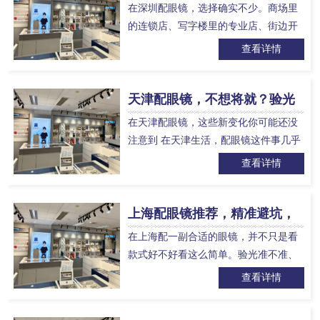
精准选镜认准这几家
在深圳配眼镜，选择确实不少。商场里
的连锁店、写字楼里的专业店、街边开
了多年的老店，各有各的说法。根据身
查看详情
边朋友的真实反馈和实地了解，我整理
了三家深圳口碑不错的眼镜店…
天津配眼镜，不想将就？验光
和镜片渠道是绕不开的两个重
在天津配眼镜，这些新变化你可能还没
点
注意到 在天津生活，配眼镜这件事几乎
每个人都会遇到。学生每天刷题上网
查看详情
课，上班族从早到晚盯着电脑屏幕，老
司机离不开偏光镜，中老年人看…
上海配眼镜推荐，精准避坑，
找到最适合你的专业之选
在上海配一副合适的眼镜，并不只是看
款式好不好看这么简单。验光准不准、
镜片靠不靠谱、价格合不合理、售后有
查看详情
没有保障，每一个环节都很关键。街边
眼镜店位置方便但价格偏高，…