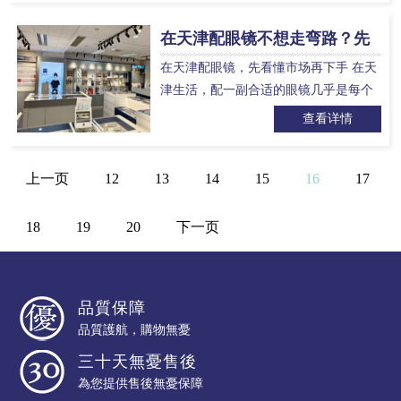
业防控方案，还有人只想挑一…
在天津配眼镜不想走弯路？先
弄清楚这几件事，选店比谁都
在天津配眼镜，先看懂市场再下手 在天
明白
津生活，配一副合适的眼镜几乎是每个
人的刚需。学生每天刷题上网课，上班
查看详情
族从早到晚盯着电脑屏幕，老司机离不
开偏光镜，中老年人看近看远…
上一页
12
13
14
15
16
17
18
19
20
下一页
品質保障
品質護航，購物無憂
三十天無憂售後
為您提供售後無憂保障