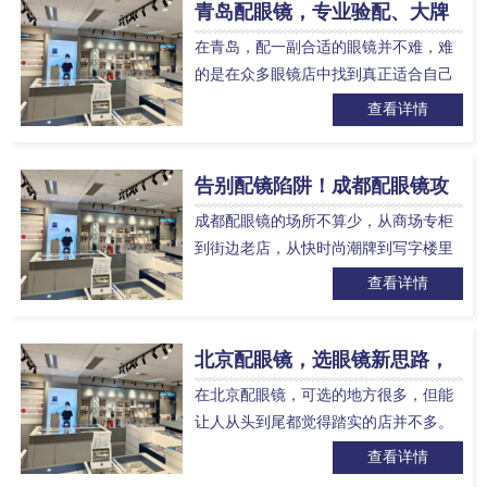
青岛配眼镜，专业验配、大牌
折扣、门店选择看这篇就够了
在青岛，配一副合适的眼镜并不难，难
的是在众多眼镜店中找到真正适合自己
需求的那一家。是选择全国连锁的大品
查看详情
牌，还是主打潮流设计的个性店，或者
走专业路线的高性价比门店？…
告别配镜陷阱！成都配眼镜攻
略，3家口碑店优选推荐
成都配眼镜的场所不算少，从商场专柜
到街边老店，从快时尚潮牌到写字楼里
的专业店，选择多了反而容易挑花眼。
查看详情
配一副眼镜，验光准不准、镜片正不
正、售后跟不跟得上，这几件事…
北京配眼镜，选眼镜新思路，
专业验光与配镜性价比选择
在北京配眼镜，可选的地方很多，但能
让人从头到尾都觉得踏实的店并不多。
有人看重验光准不准，有人关心镜片是
查看详情
不是正品，有人家里孩子近视了想找专