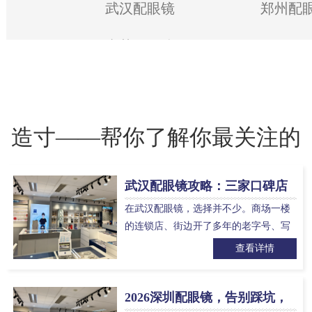
武汉配眼镜
郑州配
东莞配眼镜
造寸——帮你了解你最关注的
武汉配眼镜攻略：三家口碑店
问题
铺实测，这样配镜清晰又舒适
在武汉配眼镜，选择并不少。商场一楼
的连锁店、街边开了多年的老字号、写
字楼里的专业配镜机构，各有各的定
查看详情
位。这篇文章从验光专业度、品牌授
权、价格和售后保障等角度，介绍…
2026深圳配眼镜，告别踩坑，